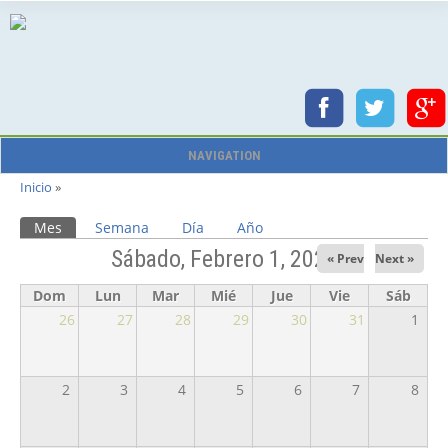
NAVIGATION
Se encuentra usted aquí
Inicio
»
Solapas principales
Mes
(solapa activa)
Semana
Día
Año
Sábado, Febrero 1, 2025
« Prev
Next »
Dom
Lun
Mar
Mié
Jue
Vie
Sáb
26
27
28
29
30
31
1
2
3
4
5
6
7
8