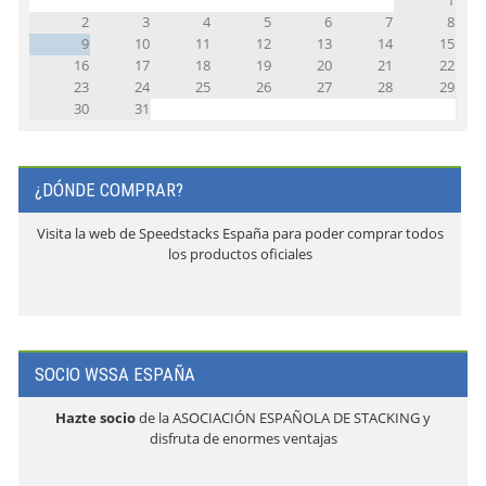
1
2
3
4
5
6
7
8
9
10
11
12
13
14
15
16
17
18
19
20
21
22
23
24
25
26
27
28
29
30
31
¿DÓNDE COMPRAR?
Visita la web de Speedstacks España para poder comprar todos
los productos oficiales
SOCIO WSSA ESPAÑA
Hazte socio
de la ASOCIACIÓN ESPAÑOLA DE STACKING y
disfruta de enormes ventajas